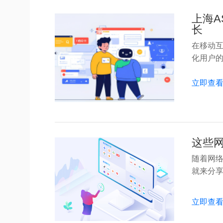
上海
长
在移动
化用户的核
立即查
这些网
随着网
就来分享几
立即查