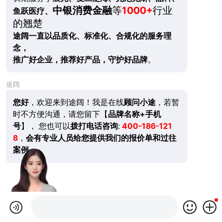
中银消费金融
等
1000+
行业
鱼跃医疗、
的翘楚
途阔一直以品质化、标准化、合规化的服务理
念，
推广好企业，推荐好产品，守护好品牌
。
途阔
您好
，欢迎来到途阔！我是在线
顾问小途
，若暂
时不方便沟通，请您留下【
品牌名称+手机
号
】， 您也可以
拨打电话咨询
:
400-186-121
8
，
会有专业人员给您提供我们的报价单和过往
案例。