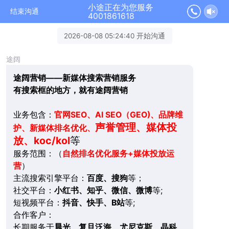
小途正在为您服务
结束沟通
4001861618
2026-08-08 05:24:40 开始沟通
途阔
途阔营销——新媒体搜索营销服务
有搜索框的地方，就有途阔营销
业务包含：
官网SEO、AI SEO（GEO)、品牌维
声誉管理、媒体投
护、新媒体排名优化、
放、koc/kol
等
服务范围：（
自然排名优化服务+媒体投放运
营
）
主流搜索引擎平台：
百度、搜狗
等；
社交平台：
小红书、知乎、微信、微博
等;
短视频平台：
抖音、快手、B站
等;
合作客户：
长期服务于
晨光、复旦泛海、尤尼克斯、晶科、