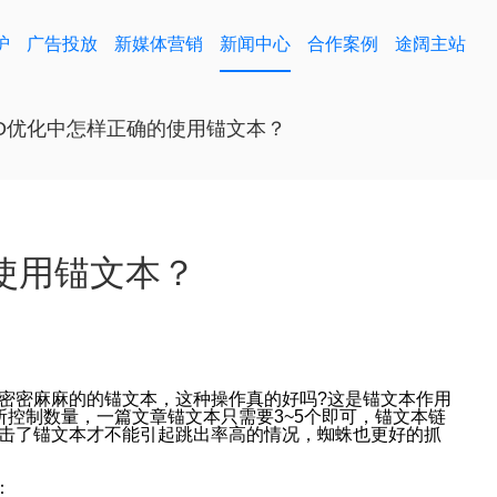
护
广告投放
新媒体营销
新闻中心
合作案例
途阔主站
EO优化中怎样正确的使用锚文本？
使用锚文本？
密麻麻的的锚文本，这种操作真的好吗?这是锚文本作用
所控制数量，一篇文章锚文本只需要3~5个即可，锚文本链
击了锚文本才不能引起跳出率高的情况，蜘蛛也更好的抓
：