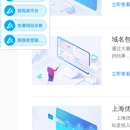
立即查
域名包
通过大量
的结果，有
立即查
上海
上海优化
站是投入产