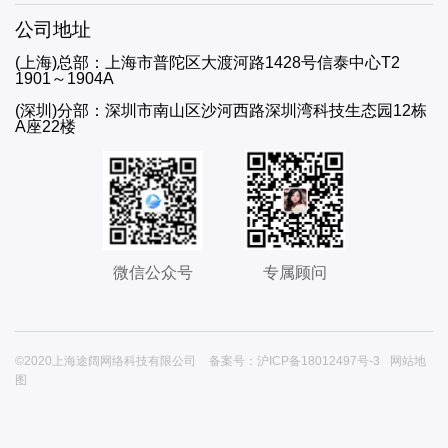
公司地址
(上海)总部：上海市普陀区大渡河路1428号信泰中心T2
1901～1904A
(深圳)分部：深圳市南山区沙河西路深圳湾科技生态园12栋
A座22楼
微信公众号
专属顾问
©2020上海途阔网络科技有限公司
备案号：沪ICP备18012497号-3
网站地
图




首页
获取诊断书
在线咨询
联系我们