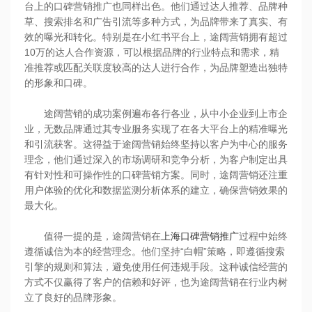
台上的口碑营销推广也同样出色。他们通过达人推荐、品牌种
草、搜索排名和广告引流等多种方式，为品牌带来了真实、有
效的曝光和转化。特别是在小红书平台上，途阔营销拥有超过
10万的达人合作资源，可以根据品牌的行业特点和需求，精
准推荐或匹配关联度较高的达人进行合作，为品牌塑造出独特
的形象和口碑。
途阔营销的成功案例遍布各行各业，从中小企业到上市企
业，无数品牌通过其专业服务实现了在各大平台上的精准曝光
和引流获客。这得益于途阔营销始终坚持以客户为中心的服务
理念，他们通过深入的市场调研和竞争分析，为客户制定出具
有针对性和可操作性的口碑营销方案。同时，途阔营销还注重
用户体验的优化和数据监测分析体系的建立，确保营销效果的
最大化。
值得一提的是，途阔营销在
上海口碑营销推广
过程中始终
遵循诚信为本的经营理念。他们坚持“白帽”策略，即遵循搜索
引擎的规则和算法，避免使用任何违规手段。这种诚信经营的
方式不仅赢得了客户的信赖和好评，也为途阔营销在行业内树
立了良好的品牌形象。