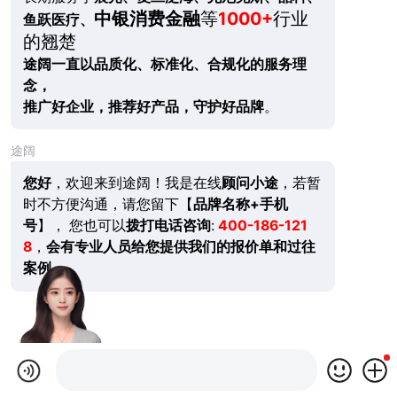
中银消费金融
等
1000+
行业
鱼跃医疗、
的翘楚
途阔一直以品质化、标准化、合规化的服务理
念，
推广好企业，推荐好产品，守护好品牌
。
途阔
您好
，欢迎来到途阔！我是在线
顾问小途
，若暂
时不方便沟通，请您留下【
品牌名称+手机
号
】， 您也可以
拨打电话咨询
:
400-186-121
8
，
会有专业人员给您提供我们的报价单和过往
案例。