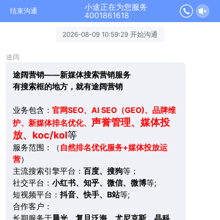
小途正在为您服务
结束沟通
4001861618
2026-08-09 10:59:29 开始沟通
途阔
途阔营销——新媒体搜索营销服务
有搜索框的地方，就有途阔营销
业务包含：
官网SEO、AI SEO（GEO)、品牌维
声誉管理、媒体投
护、新媒体排名优化、
放、koc/kol
等
服务范围：（
自然排名优化服务+媒体投放运
营
）
主流搜索引擎平台：
百度、搜狗
等；
社交平台：
小红书、知乎、微信、微博
等;
短视频平台：
抖音、快手、B站
等;
合作客户：
长期服务于
晨光、复旦泛海、尤尼克斯、晶科、