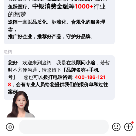
中银消费金融
等
1000+
行业
鱼跃医疗、
的翘楚
途阔一直以品质化、标准化、合规化的服务理
念，
推广好企业，推荐好产品，守护好品牌
。
途阔
您好
，欢迎来到途阔！我是在线
顾问小途
，若暂
时不方便沟通，请您留下【
品牌名称+手机
号
】， 您也可以
拨打电话咨询
:
400-186-121
8
，
会有专业人员给您提供我们的报价单和过往
案例。