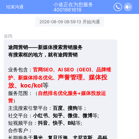
小途正在为您服务
结束沟通
4001861618
2026-08-09 08:59:13 开始沟通
途阔
途阔营销——新媒体搜索营销服务
有搜索框的地方，就有途阔营销
业务包含：
官网SEO、AI SEO（GEO)、品牌维
声誉管理、媒体投
护、新媒体排名优化、
放、koc/kol
等
服务范围：（
自然排名优化服务+媒体投放运
营
）
主流搜索引擎平台：
百度、搜狗
等；
社交平台：
小红书、知乎、微信、微博
等;
短视频平台：
抖音、快手、B站
等;
合作客户：
长期服务于
晨光、复旦泛海、尤尼克斯、晶科、