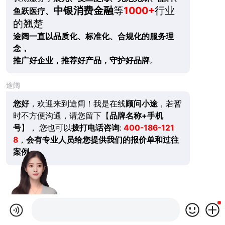
中银消费金融
等
1000+
行业
鱼跃医疗、
的翘楚
途阔一直以品质化、标准化、合规化的服务理
念，
推广好企业，推荐好产品，守护好品牌
。
途阔
您好
，欢迎来到途阔！我是在线
顾问小途
，若暂
时不方便沟通，请您留下【
品牌名称+手机
号
】， 您也可以
拨打电话咨询
:
400-186-121
8
，
会有专业人员给您提供我们的报价单和过往
案例。