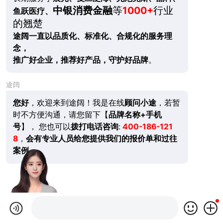
中银消费金融
等
1000+
行业
鱼跃医疗、
的翘楚
途阔一直以品质化、标准化、合规化的服务理
念，
推广好企业，推荐好产品，守护好品牌
。
途阔
您好
，欢迎来到途阔！我是在线
顾问小途
，若暂
时不方便沟通，请您留下【
品牌名称+手机
号
】， 您也可以
拨打电话咨询
:
400-186-121
8
，
会有专业人员给您提供我们的报价单和过往
案例。