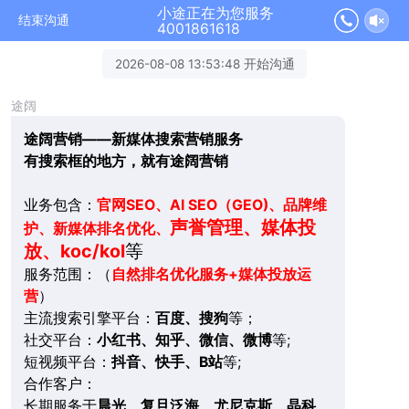
小途正在为您服务
结束沟通
4001861618
2026-08-08 13:53:48 开始沟通
途阔
途阔营销——新媒体搜索营销服务
有搜索框的地方，就有途阔营销
业务包含：
官网SEO、AI SEO（GEO)、品牌维
声誉管理、媒体投
护、新媒体排名优化、
放、koc/kol
等
服务范围：（
自然排名优化服务+媒体投放运
营
）
主流搜索引擎平台：
百度、搜狗
等；
社交平台：
小红书、知乎、微信、微博
等;
短视频平台：
抖音、快手、B站
等;
合作客户：
长期服务于
晨光、复旦泛海、尤尼克斯、晶科、