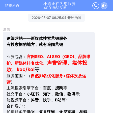
小途正在为您服务
结束沟通
4001861618
2026-08-07 06:25:04 开始沟通
途阔
途阔营销——新媒体搜索营销服务
有搜索框的地方，就有途阔营销
业务包含：
官网SEO、AI SEO（GEO)、品牌维
声誉管理、媒体投
护、新媒体排名优化、
放、koc/kol
等
服务范围：（
自然排名优化服务+媒体投放运
营
）
主流搜索引擎平台：
百度、搜狗
等；
社交平台：
小红书、知乎、微信、微博
等;
短视频平台：
抖音、快手、B站
等;
合作客户：
长期服务于
晨光、复旦泛海、尤尼克斯、晶科、