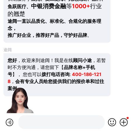
中银消费金融
等
1000+
行业
鱼跃医疗、
的翘楚
途阔一直以品质化、标准化、合规化的服务理
念，
推广好企业，推荐好产品，守护好品牌
。
途阔
您好
，欢迎来到途阔！我是在线
顾问小途
，若暂
时不方便沟通，请您留下【
品牌名称+手机
号
】， 您也可以
拨打电话咨询
:
400-186-121
8
，
会有专业人员给您提供我们的报价单和过往
案例。