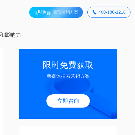
限
获取营销方案

400-186-1218
时
费
免
和影响力
限时免费获取
新媒体搜索营销方案
立即咨询