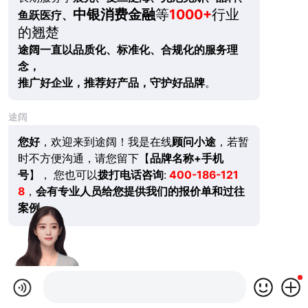
中银消费金融
等
1000+
行业
鱼跃医疗、
的翘楚
途阔一直以品质化、标准化、合规化的服务理
念，
推广好企业，推荐好产品，守护好品牌
。
途阔
您好
，欢迎来到途阔！我是在线
顾问小途
，若暂
时不方便沟通，请您留下【
品牌名称+手机
号
】， 您也可以
拨打电话咨询
:
400-186-121
8
，
会有专业人员给您提供我们的报价单和过往
案例。