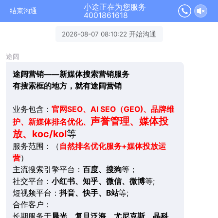
小途正在为您服务
结束沟通
4001861618
2026-08-07 08:10:22 开始沟通
途阔
途阔营销——新媒体搜索营销服务
有搜索框的地方，就有途阔营销
业务包含：
官网SEO、AI SEO（GEO)、品牌维
声誉管理、媒体投
护、新媒体排名优化、
放、koc/kol
等
服务范围：（
自然排名优化服务+媒体投放运
营
）
主流搜索引擎平台：
百度、搜狗
等；
社交平台：
小红书、知乎、微信、微博
等;
短视频平台：
抖音、快手、B站
等;
合作客户：
长期服务于
晨光、复旦泛海、尤尼克斯、晶科、