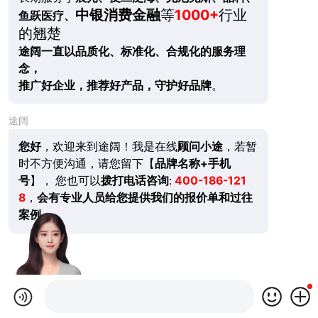
中银消费金融
等
1000+
行业
鱼跃医疗、
的翘楚
途阔一直以品质化、标准化、合规化的服务理
念，
推广好企业，推荐好产品，守护好品牌
。
途阔
您好
，欢迎来到途阔！我是在线
顾问小途
，若暂
时不方便沟通，请您留下【
品牌名称+手机
号
】， 您也可以
拨打电话咨询
:
400-186-121
8
，
会有专业人员给您提供我们的报价单和过往
案例。