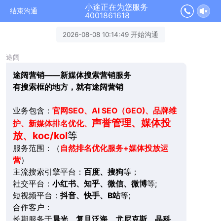
小途正在为您服务
结束沟通
4001861618
2026-08-08 10:14:49 开始沟通
途阔
途阔营销——新媒体搜索营销服务
有搜索框的地方，就有途阔营销
业务包含：
官网SEO、AI SEO（GEO)、品牌维
声誉管理、媒体投
护、新媒体排名优化、
放、koc/kol
等
服务范围：（
自然排名优化服务+媒体投放运
营
）
主流搜索引擎平台：
百度、搜狗
等；
社交平台：
小红书、知乎、微信、微博
等;
短视频平台：
抖音、快手、B站
等;
合作客户：
长期服务于
晨光、复旦泛海、尤尼克斯、晶科、