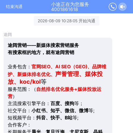
小途正在为您服务
结束沟通
4001861618
2026-08-09 10:28:05 开始沟通
途阔
途阔营销——新媒体搜索营销服务
有搜索框的地方，就有途阔营销
业务包含：
官网SEO、AI SEO（GEO)、品牌维
声誉管理、媒体投
护、新媒体排名优化、
放、koc/kol
等
服务范围：（
自然排名优化服务+媒体投放运
营
）
主流搜索引擎平台：
百度、搜狗
等；
社交平台：
小红书、知乎、微信、微博
等;
短视频平台：
抖音、快手、B站
等;
合作客户：
长期服务于
晨光、复旦泛海、尤尼克斯、晶科、