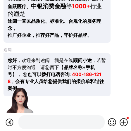
中银消费金融
等
1000+
行业
鱼跃医疗、
的翘楚
途阔一直以品质化、标准化、合规化的服务理
念，
推广好企业，推荐好产品，守护好品牌
。
途阔
您好
，欢迎来到途阔！我是在线
顾问小途
，若暂
时不方便沟通，请您留下【
品牌名称+手机
号
】， 您也可以
拨打电话咨询
:
400-186-121
8
，
会有专业人员给您提供我们的报价单和过往
案例。