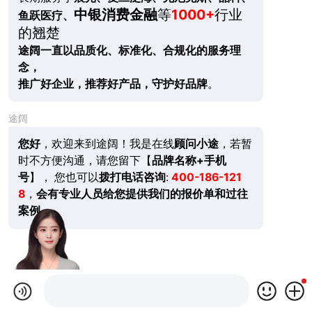
中银消费金融
等
1000+
行业
鱼跃医疗、
的翘楚
途阔一直以品质化、标准化、合规化的服务理
念，
推广好企业，推荐好产品，守护好品牌
。
途阔
您好
，欢迎来到途阔！我是在线
顾问小途
，若暂
时不方便沟通，请您留下【
品牌名称+手机
号
】， 您也可以
拨打电话咨询
:
400-186-121
8
，
会有专业人员给您提供我们的报价单和过往
案例。