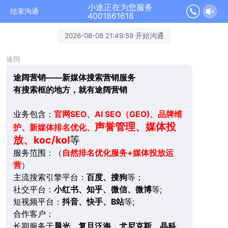
小途正在为您服务
结束沟通
4001861618
2026-08-08 21:49:59 开始沟通
途阔
途阔营销——新媒体搜索营销服务
有搜索框的地方，就有途阔营销
业务包含：
官网SEO、AI SEO（GEO)、品牌维
声誉管理、媒体投
护、新媒体排名优化、
放、koc/kol
等
服务范围：（
自然排名优化服务+媒体投放运
营
）
主流搜索引擎平台：
百度、搜狗
等；
社交平台：
小红书、知乎、微信、微博
等;
短视频平台：
抖音、快手、B站
等;
合作客户：
长期服务于
晨光、复旦泛海、尤尼克斯、晶科、